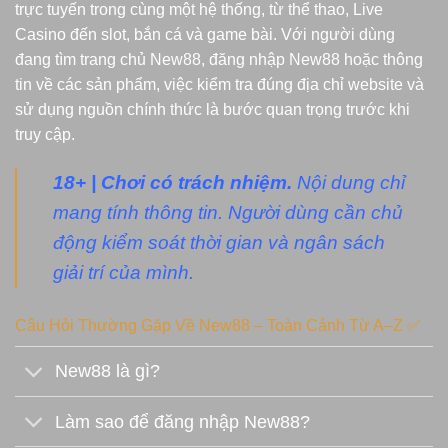
trực tuyến trong cùng một hệ thống, từ thể thao, Live
Casino đến slot, bắn cá và game bài. Với người dùng
đang tìm trang chủ New88, đăng nhập New88 hoặc thông
tin về các sản phẩm, việc kiểm tra đúng địa chỉ website và
sử dụng nguồn chính thức là bước quan trọng trước khi
truy cập.
18+ | Chơi có trách nhiệm.
Nội dung chỉ
mang tính thông tin. Người dùng cần chủ
động kiểm soát thời gian và ngân sách
giải trí của mình.
Câu Hỏi Thường Gặp Về New88 – Toàn Cảnh Từ A–Z ✅
New88 là gì?
Làm sao để đăng nhập New88?