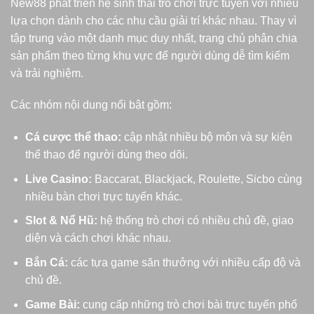
New88 phát triển hệ sinh thái trò chơi trực tuyến với nhiều
lựa chọn dành cho các nhu cầu giải trí khác nhau. Thay vì
tập trung vào một danh mục duy nhất, trang chủ phân chia
sản phẩm theo từng khu vực để người dùng dễ tìm kiếm
và trải nghiệm.
Các nhóm nội dung nổi bật gồm:
Cá cược thể thao:
cập nhật nhiều bộ môn và sự kiện
thể thao để người dùng theo dõi.
Live Casino:
Baccarat, Blackjack, Roulette, Sicbo cùng
nhiều bàn chơi trực tuyến khác.
Slot & Nổ Hũ:
hệ thống trò chơi có nhiều chủ đề, giao
diện và cách chơi khác nhau.
Bắn Cá:
các tựa game săn thưởng với nhiều cấp độ và
chủ đề.
Game Bài:
cung cấp những trò chơi bài trực tuyến phổ