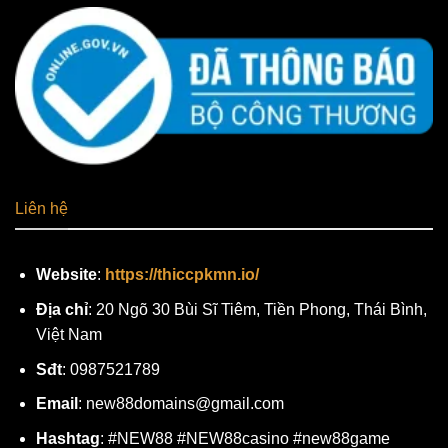
Liên hệ
Website
:
https://thiccpkmn.io/
Địa chỉ
:
20 Ngõ 30 Bùi Sĩ Tiêm, Tiền Phong, Thái Bình,
Việt Nam
Sđt
: 0987521789
Email
:
new88domains@gmail.com
Hashtag
: #NEW88 #NEW88casino #new88game