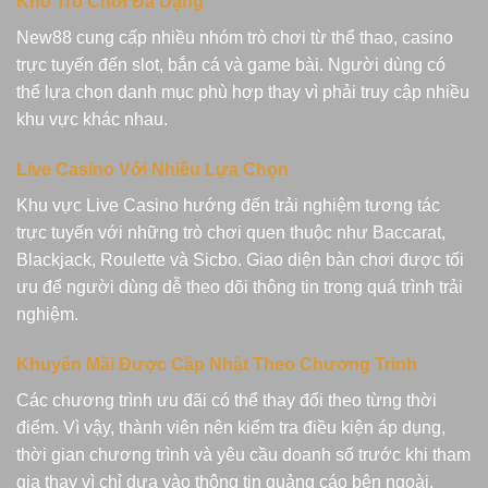
Kho Trò Chơi Đa Dạng
New88 cung cấp nhiều nhóm trò chơi từ thể thao, casino
trực tuyến đến slot, bắn cá và game bài. Người dùng có
thể lựa chọn danh mục phù hợp thay vì phải truy cập nhiều
khu vực khác nhau.
Live Casino Với Nhiều Lựa Chọn
Khu vực Live Casino hướng đến trải nghiệm tương tác
trực tuyến với những trò chơi quen thuộc như Baccarat,
Blackjack, Roulette và Sicbo. Giao diện bàn chơi được tối
ưu để người dùng dễ theo dõi thông tin trong quá trình trải
nghiệm.
Khuyến Mãi Được Cập Nhật Theo Chương Trình
Các chương trình ưu đãi có thể thay đổi theo từng thời
điểm. Vì vậy, thành viên nên kiểm tra điều kiện áp dụng,
thời gian chương trình và yêu cầu doanh số trước khi tham
gia thay vì chỉ dựa vào thông tin quảng cáo bên ngoài.