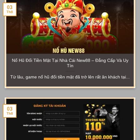
03
Th8
Nổ Hũ Đổi Tiền Mặt Tại Nhà Cái New88 – Đẳng Cấp Và Uy
Tín
Từ lâu, game nổ hũ đổi tiền mặt đã trở lên rất ăn khách tại...
03
Th8