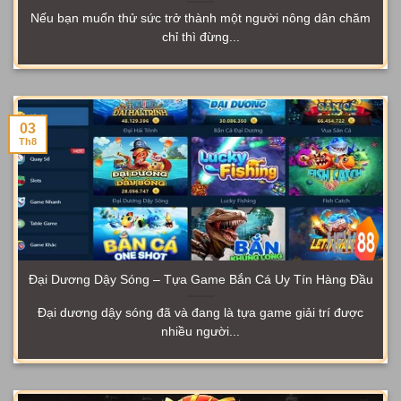
Nếu bạn muốn thử sức trở thành một người nông dân chăm
chỉ thì đừng...
03
Th8
Đại Dương Dậy Sóng – Tựa Game Bắn Cá Uy Tín Hàng Đầu
Đại dương dậy sóng đã và đang là tựa game giải trí được
nhiều người...