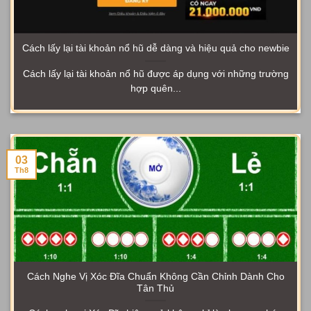
Cách lấy lại tài khoản nổ hũ dễ dàng và hiệu quả cho newbie
Cách lấy lại tài khoản nổ hũ được áp dụng với những trường
hợp quên...
03
Th8
Cách Nghe Vị Xóc Đĩa Chuẩn Không Cần Chỉnh Dành Cho
Tân Thủ