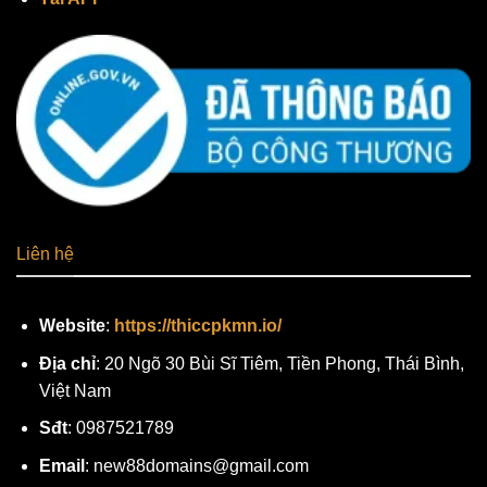
Hiệu
Cao
gia Thể
quan
Thao
định
Kèo
t
Quả
Thao
trọng
New88
giới
đổi
Nền
Tại
New88,
giúp
thường
hạn
tảng hỗ
New88
người
người
áp
thắng
t
trợ
chơi
chơi
dụng
thua
t
nhiều
cần
duy trì
chiến
rõ
h
phương
hiểu rõ
sự ổn
lược
ràng
t
thức
cơ chế
định
phân
trước
đấ
thanh
vận
trong
bổ vốn
mỗi
l
toán
Liên hệ
hành
thời
theo tỷ
phiên
n
hiện đại
của các
gian
lệ giữa
cá
t
như
loại
dài.
kèo an
cược
gi
Website
:
https://thiccpkmn.io/
chuyển
kèo và
Thay
toàn và
để
c
khoản
Địa chỉ
:
20 Ngõ 30 Bùi Sĩ Tiêm, Tiền Phong, Thái Bình,
xây
vì tập
kèo
tránh
Vì
ngân
Việt Nam
dựng
trung
mạo
mất
v
hàng, ví
chiến
toàn
hiểm
kiểm
t
Sđt
: 0987521789
điện tử
lược
bộ
nhằm
soát
và tiền
Email
:
new88domains@gmail.com
phù
vốn
cân
ngân
b