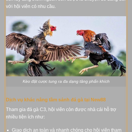
với hội viên có nhu cầu.
Kèo đặt cược tung ra đa dạng tăng phấn khích
Dịch vụ khác nâng tầm sảnh đá gà tại New88
Tham gia đá gà C3, hội viên còn được nhà cái hỗ trợ
nhiều tiện ích như:
Giao dịch an toàn và nhanh chóng cho hội viên tham