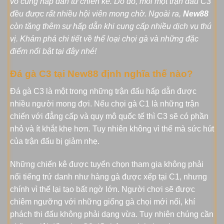
vô cùng hấp dẫn từ chiến kê. Do đó, mỗi một trận đấu C3
đều được rất nhiều hội viên mong chờ. Ngoài ra,
New88
còn tăng thêm sự hấp dẫn khi cung cấp nhiều dịch vụ thú
vị. Khám phá chi tiết về thể loại chọi gà và những đặc
điểm nổi bật tại đây nhé!
Đá gà C3 tại New88 định nghĩa thế nào?
Đá gà C3 là một trong những trận đấu hấp dẫn được
nhiều người mong đợi. Nếu chọi gà C1 là những trận
chiến với đẳng cấp và quy mô quốc tế thì C3 sẽ có phần
nhỏ và ít khắt khe hơn. Tuy nhiên không vì thế mà sức hút
của trận đấu bị giảm nhẹ.
Những chiến kê được tuyển chọn tham gia không phải
nổi tiếng trứ danh như hàng gà được xếp tại C1, nhưng
chính vì thế lại tạo bất ngờ lớn. Người chơi sẽ được
chiêm ngưỡng với những giống gà chọi mới nổi, khí
phách thi đấu không phải dạng vừa. Tuy nhiên chúng cần