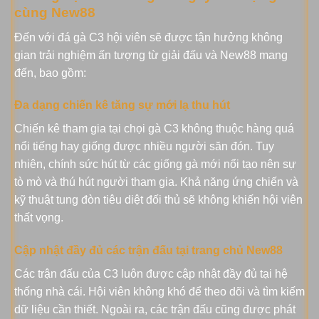
cùng New88
Đến với đá gà C3 hội viên sẽ được tận hưởng không
gian trải nghiệm ấn tượng từ giải đấu và New88 mang
đến, bao gồm:
Đa dạng chiến kê tăng sự mới lạ thu hút
Chiến kê tham gia tại chọi gà C3 không thuộc hàng quá
nổi tiếng hay giống được nhiều người săn đón. Tuy
nhiên, chính sức hút từ các giống gà mới nổi tạo nên sự
tò mò và thú hút người tham gia. Khả năng ứng chiến và
kỹ thuật tung đòn tiêu diệt đối thủ sẽ không khiến hội viên
thất vọng.
Cập nhật đầy đủ các trận đấu tại trang chủ New88
Các trận đấu của C3 luôn được cập nhật đầy đủ tại hệ
thống nhà cái. Hội viên không khó để theo dõi và tìm kiếm
dữ liệu cần thiết. Ngoài ra, các trận đấu cũng được phát