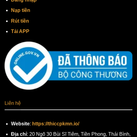
Nạp tiền
Rút tiền
Tải APP
Liên hệ
Website
:
https://thiccpkmn.io/
Địa chỉ
:
20 Ngõ 30 Bùi Sĩ Tiêm, Tiền Phong, Thái Bình,