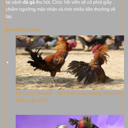
tại sảnh
đá gà
thu hút. Chúc hội viên sẽ có phút giây
chiêm ngưỡng mãn nhãn và rinh nhiều tiền thưởng về
tay.
Bài viết liên quan
Đá Gà C1 New88 – Sân Chơi Của Những Trận Đấu
Đẳng Cấp 2026