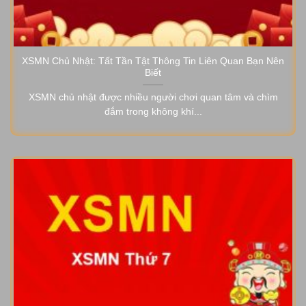
liệu chính thống nhằm hỗ trợ người chơi theo dõi dễ
dàng và hạn chế sai lệch thông tin.
Ngoài ra, nền tảng còn cung cấp nhiều tính năng hỗ trợ
XSMN Chủ Nhật: Tất Tần Tật Thông Tin Liên Quan Bạn Nên
Biết
như đặt cược tự động, lưu lịch sử giao dịch và thống
kê chi tiết các kỳ quay trước đó. Những dữ liệu này
XSMN chủ nhật được nhiều người chơi quan tâm và chìm
giúp người chơi dễ dàng phân tích xu hướng và xây
đắm trong không khí...
dựng chiến lược phù hợp hơn.
Hệ thống đa nền tảng cũng là một ưu điểm nổi bật khi
người dùng có thể truy cập nhanh trên website hoặc
ứng dụng di động mà không gặp gián đoạn trong quá
trình trải nghiệm.