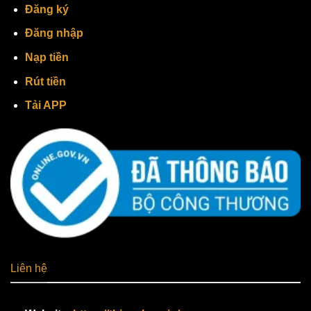
Đăng ký
Đăng nhập
Nạp tiền
Rút tiền
Tải APP
Liên hệ