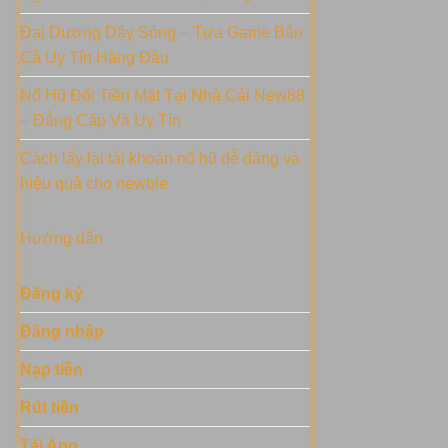
khoản dịch vụ, quy định thanh toán và chính sách bảo
Đại Dương Dậy Sóng – Tựa Game Bắn
mật trước khi đăng ký tài khoản. Điều này giúp hạn chế
Cá Uy Tín Hàng Đầu
những tranh chấp không mong muốn trong quá trình sử
dụng nền tảng.
Nổ Hũ Đổi Tiền Mặt Tại Nhà Cái New88
– Đẳng Cấp Và Uy Tín
Ngoài ra, việc lựa chọn nền tảng có hệ thống bảo mật
Cách lấy lại tài khoản nổ hũ dễ dàng và
tốt và giấy phép hoạt động rõ ràng cũng góp phần nâng
hiệu quả cho newbie
cao độ an toàn cho thông tin cá nhân và giao dịch tài
chính.
Hướng dẫn
Khi hiểu rõ các nguyên tắc cần thiết và tham gia có
trách nhiệm, người chơi sẽ có trải nghiệm giải trí trực
Đăng ký
tuyến ổn định, an toàn và phù hợp hơn tại xổ số
Đăng nhập
New88.
Nạp tiền
Kết Luận
Rút tiền
Xổ số New88 mang đến trải nghiệm giải trí trực tuyến
hiện đại với hệ thống cập nhật nhanh, đa dạng loại
Tải App