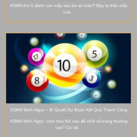
kinh nghiệm lâu
XSMN thứ 6 đánh con mấy vào bờ an toàn? Đây là thắc mắc
phương thức nạp tiền
của...
năm.
thông qua ngân hàng nội
địa, ví điện tử và các
cổng thanh toán trực
tuyến phổ biến nhằm
tăng tính thuận tiện cho
người tham gia.
Sau khi hoàn tất giao
dịch, người chơi có thể
lựa chọn nhiều loại hình
giải trí khác nhau như lô
2 số, lô 3 số, xiên hoặc
các hình thức quay
XSMN Minh Ngọc – Bí Quyết Dự Đoán Kết Quả Thành Công
thưởng hiện đại.
XSMN Minh Ngọc chơi như thế nào để chốt số trúng thưởng
Bên cạnh các loại hình
cao? Có rất...
truyền thống, xổ số