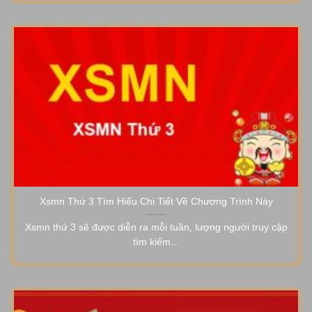
New88 còn phát triển
thêm nhiều phiên bản
siêu tốc với thời gian
công bố kết quả chỉ trong
vài phút. Điều này giúp
mang lại trải nghiệm
nhanh chóng và phù hợp
với người chơi yêu thích
nhịp độ giải trí linh hoạt.
Truy Cập Nhanh Mọi Lúc Mọi Nơi
Xsmn Thứ 3 Tìm Hiểu Chi Tiết Về Chương Trình Này
Người chơi có thể dễ dàng tham gia xổ số New88
thông qua website hoặc ứng dụng di động mà không bị
Xsmn thứ 3 sẽ được diễn ra mỗi tuần, lượng người truy cập
giới hạn về thời gian và địa điểm. Hệ thống hỗ trợ cập
tìm kiếm...
nhật kết quả xổ số nhanh chóng giúp người dùng theo
dõi thông tin thuận tiện hơn trong suốt quá trình trải
nghiệm.