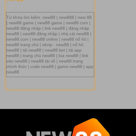
hình tham gia và nhiều tính năng hỗ trợ tiện lợi. Nền
tảng giúp người chơi dễ dàng tiếp cận các hình thức
Từ khóa tìm kiếm: new88 | new888 | new 88
xổ số trực tuyến thông qua giao diện thân thiện và công
| new88.game | new88 game | new88 com |
nghệ vận hành ổn định.
new88 đăng nhập | link new88 | đăng nhập
new88 | new88 đăng nhập | nhà cái new88 |
new88.com | new88 online | new88 nổ hũ |
Bên cạnh đó, việc tận dụng các công cụ thống kê,
new88 trang chủ | okvip - new88 | nổ hũ
chương trình khuyến mãi và tính năng quản lý tài
new88 | tải new88 | new88 bet | tải app
new88 | trang chủ new88 | loa new88 | link
khoản sẽ giúp người chơi nâng cao trải nghiệm hiệu
vào new88 | new88 tải về | new88 trang
quả hơn trong quá trình tham gia. Tuy nhiên, người
chính thức | code new88 | game new88 | app
dùng vẫn nên duy trì kế hoạch tài chính hợp lý và tham
new88
gia có trách nhiệm để đảm bảo sự cân bằng lâu dài.
Xem thêm:
https://thiccpkmn.io/ban-
ca-new88/