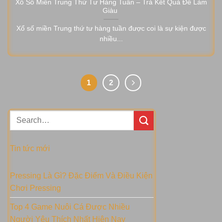
Xổ Số Miền Trung Thứ Tư Hàng Tuần – Trả Kết Quả Để Làm
Giàu
Xổ số miền Trung thứ tư hàng tuần được coi là sự kiện được
nhiều...
1
2
Những ưu điểm nổi trội khi tham gia Xổ số tại New88
Tuân Thủ Quy Định Và Điều Khoản Pháp Lý
Khi tham gia xổ số New88, người chơi cần tuân thủ
Tin tức mới
các quy định pháp luật liên quan đến độ tuổi và điều
kiện sử dụng dịch vụ tại khu vực sinh sống. Việc xác
Pressing Là Gì? Đặc Điểm Và Điều Kiện
minh danh tính là bước cần thiết nhằm đảm bảo tính
Chơi Pressing
minh bạch và an toàn cho toàn bộ hệ thống.
Top 4 Game Nuôi Cá Được Nhiều
Bên cạnh đó, người dùng nên tìm hiểu kỹ các điều
Người Yêu Thích Nhất Hiện Nay