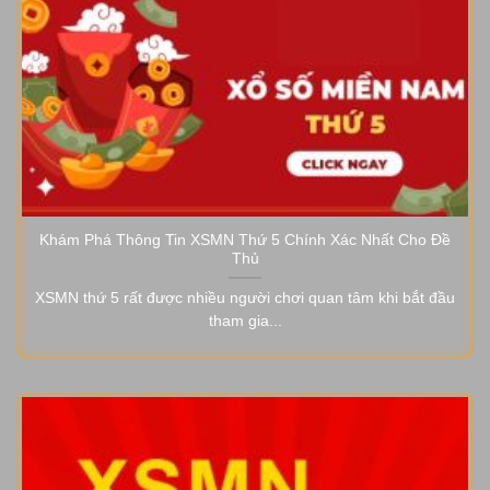
Tính năng truy cập đa nền tảng giúp người chơi chủ
động theo dõi các kỳ quay số trực tuyến mà không phụ
thuộc vào hình thức truyền thống. Điều này đặc biệt
phù hợp với người dùng yêu thích sự linh hoạt và tốc
độ cập nhật tức thời.
Ngoài ra, nền tảng còn cung cấp nhiều công cụ thống
kê dữ liệu như tần suất xuất hiện của các con số, tỷ lệ
số chẵn lẻ hoặc lịch sử kết quả trước đó. Những thông
Khám Phá Thông Tin XSMN Thứ 5 Chính Xác Nhất Cho Đề
Thủ
tin này hỗ trợ người chơi phân tích và xây dựng chiến
lược tham gia phù hợp hơn.
XSMN thứ 5 rất được nhiều người chơi quan tâm khi bắt đầu
tham gia...