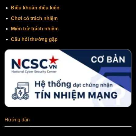
Điều khoản điều kiện
Chơi có trách nhiệm
Miễn trừ trách nhiệm
Câu hỏi thường gặp
Hướng dẫn