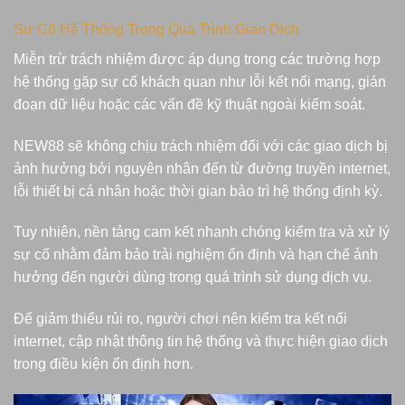
Sự Cố Hệ Thống Trong Quá Trình Giao Dịch
Miễn trừ trách nhiệm được áp dụng trong các trường hợp
hệ thống gặp sự cố khách quan như lỗi kết nối mạng, gián
đoạn dữ liệu hoặc các vấn đề kỹ thuật ngoài kiểm soát.
NEW88 sẽ không chịu trách nhiệm đối với các giao dịch bị
ảnh hưởng bởi nguyên nhân đến từ đường truyền internet,
lỗi thiết bị cá nhân hoặc thời gian bảo trì hệ thống định kỳ.
Tuy nhiên, nền tảng cam kết nhanh chóng kiểm tra và xử lý
sự cố nhằm đảm bảo trải nghiệm ổn định và hạn chế ảnh
hưởng đến người dùng trong quá trình sử dụng dịch vụ.
Để giảm thiểu rủi ro, người chơi nên kiểm tra kết nối
internet, cập nhật thông tin hệ thống và thực hiện giao dịch
trong điều kiện ổn định hơn.