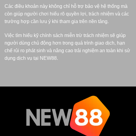
Các điều khoản này không chỉ hỗ trợ bảo vệ hệ thống mà
còn giúp người chơi hiểu rõ quyền lợi, trách nhiệm và các
trường hợp cần lưu ý khi tham gia trên nền tảng.
Việc tìm hiểu kỹ chính sách miễn trừ trách nhiệm sẽ giúp
người dùng chủ động hơn trong quá trình giao dịch, hạn
chế rủi ro phát sinh và nâng cao trải nghiệm an toàn khi sử
dụng dịch vụ tại NEW88.