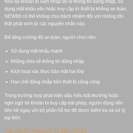
Nếu tài khoản bị xâm nhập do lộ thông tin đăng nhập, sử
dụng mật khẩu yếu hoặc truy cập từ thiết bị không an toàn,
NEW88 có thể không chịu trách nhiệm đối với những tổn
thất phát sinh từ các nguyên nhân này.
Để tăng cường độ an toàn, người chơi nên:
Sử dụng mật khẩu mạnh
Không chia sẻ thông tin đăng nhập
Kích hoạt xác thực bảo mật hai lớp
Hạn chế đăng nhập trên thiết bị công cộng
Trong trường hợp phát hiện dấu hiệu bất thường hoặc
nghi ngờ tài khoản bị truy cập trái phép, người dùng nên
liên hệ ngay với bộ phận hỗ trợ để được kiểm tra và xử lý
kịp thời.
Các Vấn Đề Phát Sinh Từ Bên Thứ Ba