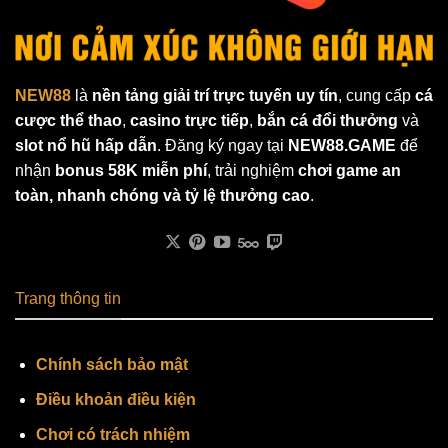
NEW88
là
nền tảng giải trí trực tuyến uy tín
, cung cấp
cá
cược thể thao
,
casino trực tiếp
,
bắn cá đổi thưởng
và
slot nổ hũ hấp dẫn
. Đăng ký ngay tại
NEW88.GAME
để
nhận
bonus 58K miễn phí
, trải nghiệm
chơi game an
toàn, nhanh chóng và tỷ lệ thưởng cao
.
Trang thông tin
Chính sách bảo mật
Điều khoản điều kiện
Chơi có trách nhiệm