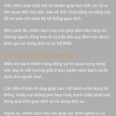
Việc kiểm soát chặt chẽ tài khoản giúp hạn chế các rủi ro
liên quan đến lừa đảo, bảo vệ tính công bằng và nâng cao
độ an toàn cho toàn bộ hệ thống giao dịch.
Bên cạnh đó, chính sách này còn giúp đảm bảo rằng chỉ
những người dùng hợp lệ và tuân thủ quy định mới được
tham gia sử dụng dịch vụ tại NEW88.
Duy Trì Môi Trường Giải Trí Minh Bạch
Miễn trừ trách nhiệm cũng đóng vai trò quan trọng trong
việc duy trì môi trường giải trí trực tuyến minh bạch và ổn
định cho người chơi.
Các điều khoản rõ ràng giúp hạn chế hành vi lợi dụng hệ
thống, khiếu nại không phù hợp hoặc tranh chấp phát sinh
trong quá trình giao dịch và sử dụng dịch vụ.
Ngoài ra, chính sách này còn giúp xác định nghĩa vụ và