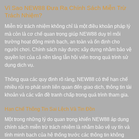
Vì Sao NEW88 Đưa Ra Chính Sách Miễn Trừ
Trách Nhiệm?
Miễn trừ trách nhiệm không chỉ là một điều khoản pháp lý
mà còn là cơ chế quan trọng giúp NEW88 duy trì môi
trường hoạt động minh bạch, an toàn và ổn định cho
người chơi. Chính sách này được xây dựng nhằm bảo vệ
quyền lợi của cả nền tảng lẫn hội viên trong quá trình sử
dụng dịch vụ.
Thông qua các quy định rõ ràng, NEW88 có thể hạn chế
nhiều rủi ro phát sinh liên quan đến giao dịch, thông tin tài
khoản và các vấn đề tranh chấp trong quá trình tham gia.
Hạn Chế Thông Tin Sai Lệch Và Tin Đồn
Một trong những lý do quan trọng khiến NEW88 áp dụng
chính sách miễn trừ trách nhiệm là nhằm bảo vệ uy tín và
tính minh bạch của hệ thống trước các thông tin không