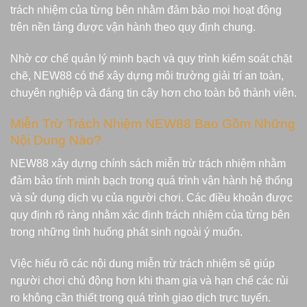
trách nhiệm của từng bên nhằm đảm bảo mọi hoạt động
trên nền tảng được vận hành theo quy định chung.
Nhờ cơ chế quản lý minh bạch và quy trình kiểm soát chặt
chẽ, NEW88 có thể xây dựng môi trường giải trí an toàn,
chuyên nghiệp và đáng tin cậy hơn cho toàn bộ thành viên.
Miễn Trừ Trách Nhiệm NEW88 Bao Gồm Những
Nội Dung Nào?
NEW88 xây dựng chính sách miễn trừ trách nhiệm nhằm
đảm bảo tính minh bạch trong quá trình vận hành hệ thống
và sử dụng dịch vụ của người chơi. Các điều khoản được
quy định rõ ràng nhằm xác định trách nhiệm của từng bên
trong những tình huống phát sinh ngoài ý muốn.
Việc hiểu rõ các nội dung miễn trừ trách nhiệm sẽ giúp
người chơi chủ động hơn khi tham gia và hạn chế các rủi
ro không cần thiết trong quá trình giao dịch trực tuyến.