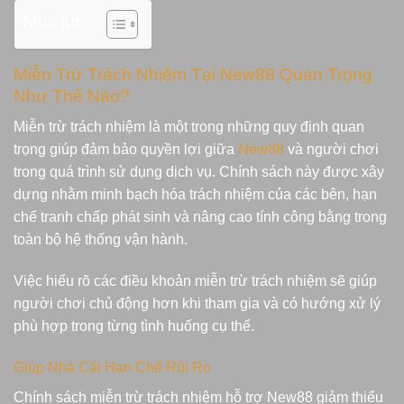
Mục lục
Miễn Trừ Trách Nhiệm Tại New88 Quan Trọng
Như Thế Nào?
Miễn trừ trách nhiệm là một trong những quy định quan
trọng giúp đảm bảo quyền lợi giữa
New88
và người chơi
trong quá trình sử dụng dịch vụ. Chính sách này được xây
dựng nhằm minh bạch hóa trách nhiệm của các bên, hạn
chế tranh chấp phát sinh và nâng cao tính công bằng trong
toàn bộ hệ thống vận hành.
Việc hiểu rõ các điều khoản miễn trừ trách nhiệm sẽ giúp
người chơi chủ động hơn khi tham gia và có hướng xử lý
phù hợp trong từng tình huống cụ thể.
Giúp Nhà Cái Hạn Chế Rủi Ro
Chính sách miễn trừ trách nhiệm hỗ trợ New88 giảm thiểu