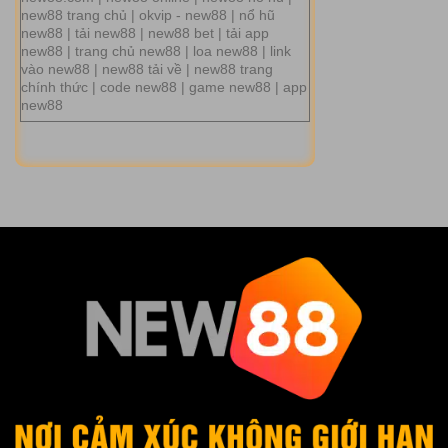
new88 trang chủ | okvip - new88 | nổ hũ
new88 | tải new88 | new88 bet | tải app
new88 | trang chủ new88 | loa new88 | link
vào new88 | new88 tải về | new88 trang
chính thức | code new88 | game new88 | app
new88