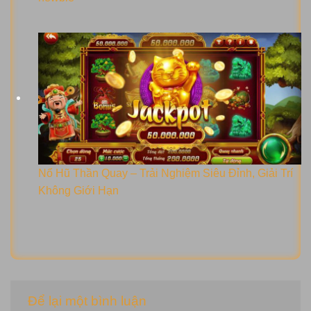
Nổ Hũ Thần Quay – Trải Nghiệm Siêu Đỉnh, Giải Trí
Không Giới Hạn
Để lại một bình luận