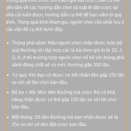
Trong quá trình cược thủ tham gia đặt cược, bạn có thể
yên tâm về các hướng dẫn chơi và luật lệ đặt cược tại
nhà cái luôn được hướng dẫn cụ thể để bạn nắm rõ quy
trình. Trong quá trình tham gia, người chơi cần phải lưu ý
các vấn đề cụ thể dưới đây:
Thùng phá sảnh: Nếu người chơi nhận được toàn bộ
quỹ thưởng với tập hợp các lá bài theo giá trị từ 10, J,
Q, K, A thì trường hợp người chơi nổ hũ với thùng phá
sảnh đồng chất sẽ có mức thưởng gấp 300 lần.
Tứ quý: Khi bạn có được cơ hội nhận tiền gấp 150 lần
so với số lần chơi bàn đầu.
Bộ ba + đôi: Mức tiền thưởng mà cược thủ có khả
năng nhận được có thể gấp 150 lần so với lối chơi
bàn đầu.
Một thùng: Số tiền thưởng mà bạn nhận được sẽ là
25x so với số tiền đặt cược ban đầu.