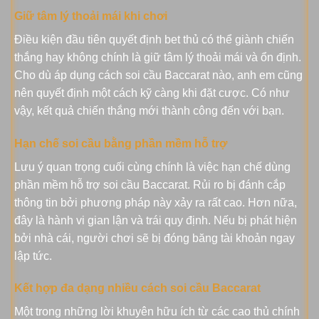
Giữ tâm lý thoải mái khi chơi
Điều kiện đầu tiên quyết định bet thủ có thể giành chiến
thắng hay không chính là giữ tâm lý thoải mái và ổn định.
Cho dù áp dụng cách soi cầu Baccarat nào, anh em cũng
nên quyết định một cách kỹ càng khi đặt cược. Có như
vậy, kết quả chiến thắng mới thành công đến với bạn.
Hạn chế soi cầu bằng phần mềm hỗ trợ
Lưu ý quan trọng cuối cùng chính là việc hạn chế dùng
phần mềm hỗ trợ soi cầu Baccarat. Rủi ro bị đánh cắp
thông tin bởi phương pháp này xảy ra rất cao. Hơn nữa,
đây là hành vi gian lận và trái quy định. Nếu bị phát hiện
bởi nhà cái, người chơi sẽ bị đóng băng tài khoản ngay
lập tức.
Kết hợp đa dạng nhiều cách soi cầu Baccarat
Một trong những lời khuyên hữu ích từ các cao thủ chính