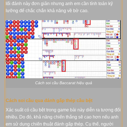
lối đánh này đơn giản nhưng anh em cần tính toán kỹ
lưỡng để chắc chắn khả năng về bờ cao.
Cách soi cầu Baccarat hiệu quả
Cách soi cầu qua đánh gấp thép cầu bệt
Xác suất có cầu bệt trong game bài này diễn ra tương đối
nhiều. Do đó, khả năng chiến thắng sẽ cao hơn nếu anh
em sử dụng chiến thuật đánh gấp thép. Cụ thể, người