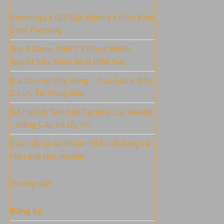
Pressing Là Gì? Đặc Điểm Và Điều Kiện
Chơi Pressing
Top 4 Game Nuôi Cá Được Nhiều
Người Yêu Thích Nhất Hiện Nay
Đại Dương Dậy Sóng – Tựa Game Bắn
Cá Uy Tín Hàng Đầu
Nổ Hũ Đổi Tiền Mặt Tại Nhà Cái New88
– Đẳng Cấp Và Uy Tín
Cách lấy lại tài khoản nổ hũ dễ dàng và
hiệu quả cho newbie
Hướng dẫn
Đăng ký