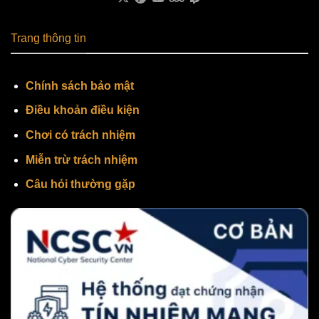
Trang thông tin
Chính sách bảo mật
Điều khoản điều kiện
Chơi có trách nhiệm
Miễn trừ trách nhiệm
Câu hỏi thường gặp