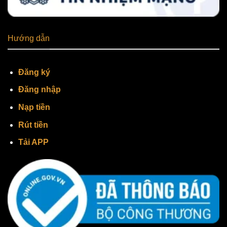
Hướng dẫn
Đăng ký
Đăng nhập
Nạp tiền
Rút tiền
Tải APP