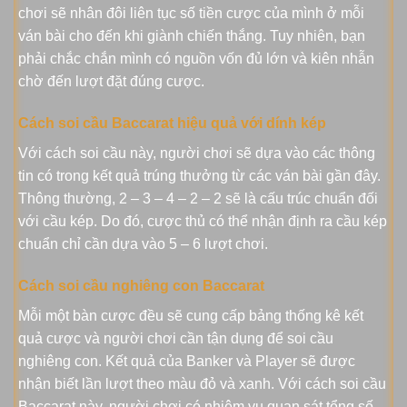
chơi sẽ nhân đôi liên tục số tiền cược của mình ở mỗi
ván bài cho đến khi giành chiến thắng. Tuy nhiên, bạn
phải chắc chắn mình có nguồn vốn đủ lớn và kiên nhẫn
chờ đến lượt đặt đúng cược.
Cách soi cầu Baccarat hiệu quả với dính kép
Với cách soi cầu này, người chơi sẽ dựa vào các thông
tin có trong kết quả trúng thưởng từ các ván bài gần đây.
Thông thường, 2 – 3 – 4 – 2 – 2 sẽ là cấu trúc chuẩn đối
với cầu kép. Do đó, cược thủ có thể nhận định ra cầu kép
chuẩn chỉ cần dựa vào 5 – 6 lượt chơi.
Cách soi cầu nghiêng con Baccarat
Mỗi một bàn cược đều sẽ cung cấp bảng thống kê kết
quả cược và người chơi cần tận dụng để soi cầu
nghiêng con. Kết quả của Banker và Player sẽ được
nhận biết lần lượt theo màu đỏ và xanh. Với cách soi cầu
Baccarat này, người chơi có nhiệm vụ quan sát tổng số