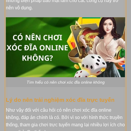
những biện pháp bảo mật làm cho các công cụ này trở
nên vô dụng.
Tìm hiểu có nên chơi xóc đĩa online không
Lý do nên trải nghiệm xóc đĩa trực tuyến
Như vậy đối với câu hỏi có nên chơi xóc đĩa online
không, đáp án chính là có. Bởi vì so với hình thức truyền
thống, tham gia chơi trực tuyến mang lại nhiều lợi ích cho