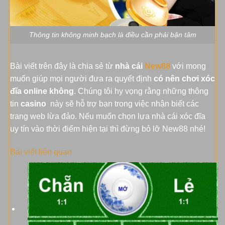
Thông tin không minh bạch là điều cần phải bận tâm
Bài viết trên đây là chia sẻ từ
nhà cái
New88
với mong
muốn giúp mọi người đưa ra quyết định
có nên chơi xóc
đĩa online không
. Chúng tôi hy vọng rằng những thông
tin
casino
này sẽ hỗ trợ bạn trong việc nhận biết các
trang web lừa đảo. Nếu muốn chọn lựa nhà cái xóc đĩa
uy tín vào thời điểm hiện tại thì đừng bỏ lỡ New88 nhé!
Bài viết liên quan