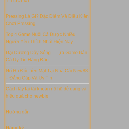
Tin tức mới
Pressing Là Gì? Đặc Điểm Và Điều Kiện
Chơi Pressing
Top 4 Game Nuôi Cá Được Nhiều
Người Yêu Thích Nhất Hiện Nay
Đại Dương Dậy Sóng – Tựa Game Bắn
Cá Uy Tín Hàng Đầu
Nổ Hũ Đổi Tiền Mặt Tại Nhà Cái New88
– Đẳng Cấp Và Uy Tín
Cách lấy lại tài khoản nổ hũ dễ dàng và
hiệu quả cho newbie
Hướng dẫn
Đăng ký