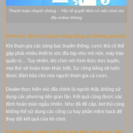
Thanh toán nhanh chóng – Yếu tố quyết định có nên chơi xóc
đĩa online không
Chơi xóc đĩa trực tuyến công bằng và không gian lận
Khi tham gia các sòng bạc truyền thống, cược thủ có thể
gặp phải nhiều thiết bị xóc đĩa bịp như mũ nón, máy báo
quân vị… Tuy nhiên, khi chơi với hình thức trực tuyến,
mọi thứ sẽ hoàn toàn khác biệt. Sự công bằng sẽ luôn
được đảm bảo cho mọi người tham gia cá cược.
Dealer thực hiện xóc đĩa chính là người thật, không sử
dụng các phương tiện gian lận. Kết quả cũng được xác
định hoàn toàn ngẫu nhiên. Như đã đề cập, bet thủ cũng
không thể sử dụng các công cụ hay phần mềm hack để
thay đổi kết quả của trò chơi.
3 dấu hiệu nhận biết bị lừa khi chơi xóc đĩa