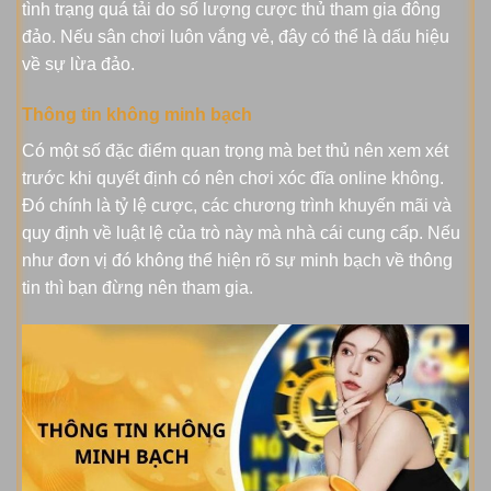
tình trạng quá tải do số lượng cược thủ tham gia đông
đảo. Nếu sân chơi luôn vắng vẻ, đây có thể là dấu hiệu
về sự lừa đảo.
Thông tin không minh bạch
Có một số đặc điểm quan trọng mà bet thủ nên xem xét
trước khi quyết định có nên chơi xóc đĩa online không.
Đó chính là tỷ lệ cược, các chương trình khuyến mãi và
quy định về luật lệ của trò này mà nhà cái cung cấp. Nếu
như đơn vị đó không thể hiện rõ sự minh bạch về thông
tin thì bạn đừng nên tham gia.