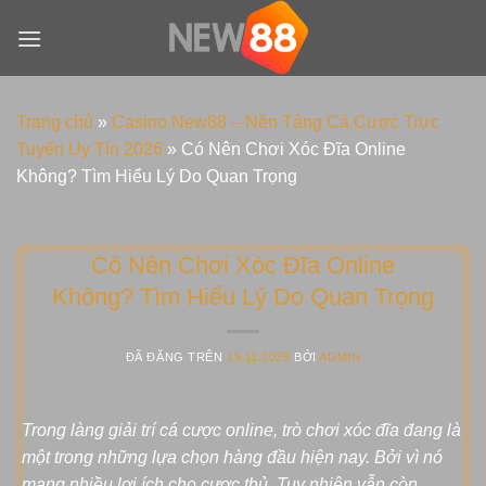
Chuyển
đến
nội
dung
Trang chủ
»
Casino New88 – Nền Tảng Cá Cược Trực
Tuyến Uy Tín 2026
»
Có Nên Chơi Xóc Đĩa Online
Không? Tìm Hiểu Lý Do Quan Trọng
Có Nên Chơi Xóc Đĩa Online
Không? Tìm Hiểu Lý Do Quan Trọng
ĐÃ ĐĂNG TRÊN
19.11.2025
BỞI
ADMIN
Trong làng giải trí cá cược online, trò chơi xóc đĩa đang là
một trong những lựa chọn hàng đầu hiện nay. Bởi vì nó
mang nhiều lợi ích cho cược thủ. Tuy nhiên vẫn còn