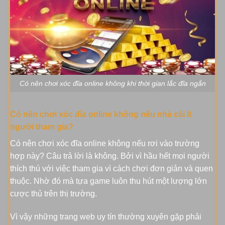
Có nên chơi xóc đĩa online không khi thời gian lắc đĩa ngắn
Có nên chơi xóc đĩa online không nếu nhà cái ít
người tham gia?
Có nên chơi xóc đĩa online không nếu rơi vào trường
hợp này? Câu trả lời là không. Bởi vì hầu hết mọi người
thích thú với việc tham gia vì cách chơi đơn giản và quen
thuộc. Nhờ đó mà tựa game luôn thu hút một lượng lớn
cược thủ trên thị trường.
Vì vậy những trang web uy tín thường xuyên gặp phải