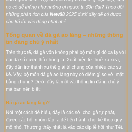
nó có dễ thắng như những gì người ta đồn đại? Theo dõi
những phân tích của
New88
2025 dưới đây để có được
câu trả lời xác đáng nhất nhé.
Tổng quan về đá gà ao làng – những thông
tin đáng chú ý nhất
Trên thực tế, đá gà vốn không phải bộ môn gì đó xa lạ với
đại đa số cược thủ chúng ta. Xuất hiện từ thuở xa xưa,
đây dần trở thành xu thế giải trí chung của nhiều các sư
kê. Vậy, bộ môn đá gà ao làng này có điểm gì so với mặt
bằng chung? Dưới đây là một vài thông tin đáng chú ý
mà bạn nên biết:
Đá gà ao làng là gì?
Nói một cách dễ hiểu, đây là các sới chọi gà tự phát,
được các hội nhóm lập ra để tiến hành chọi kê theo quy
mô nhỏ. Thường thấy nhất là vào các dịp lễ hội như Tết,