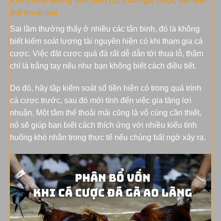
Kiểm soát lượng vốn hiện có, tham gia cược với tâm
thế thoải mái
Sai lầm thường thấy ở nhiều các tân binh, đó là không
biết kiểm soát lượng tài nguyên hiện có khi tham gia cá
cược. Việc đặt cược quá đà rất dễ dẫn tới thua lỗ, thậm
chí là trắng tay nếu như bạn không biết cách điều tiết.
Do đó, hãy tập kiểm soát số tiền hiện có trong quá trình
cá cược trước, sau đó mới tính đến việc gia tăng lợi
nhuận. Một tâm thế thoải mái cũng là vô cùng cần thiết,
nó sẽ giúp bạn biết cách thích ứng với nhiều kiểu tình
huống khó nhằn trong thực tế nếu chúng bất ngờ xảy ra.