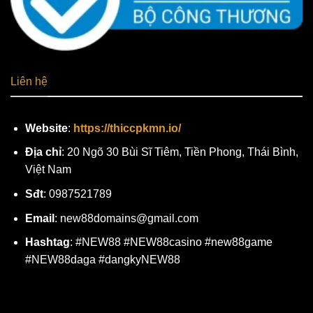
Liên hệ
Website
:
https://thiccpkmn.io/
Địa chỉ
:
20 Ngõ 30 Bùi Sĩ Tiêm, Tiền Phong, Thái Bình,
Việt Nam
Sđt
: 0987521789
Email
:
new88domains@gmail.com
Hashtag
: #NEW88 #NEW88casino #new88game
#NEW88daga #dangkyNEW88