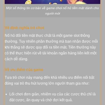
Một số thông tin cơ bản về game chơi nổ hũ tiền mặt dành cho
người mới
Về định nghĩa trò chơi
Nổ hũ đổi tiền mặt thực chất là một game slot thông
thường. Tuy nhiên phần thưởng mà bạn nhận được mỗi
khi thắng sẽ được quy đổi ra tiền mặt. Tiền thưởng này
có thể thực hiện rút về tài khoản ngân hàng liên kết một
cách dễ dàng.
Về ưu điểm của game
Tựa trò chơi này mang đến khá nhiều ưu điểm nổi bật
đóng vai trò thu hút lượng lớn người tham gia như:
Lối chơi đơn giản, nhiệm vụ của các cược thủ chỉ là
đặt cược, ấn quay và chờ đợi kết quả.