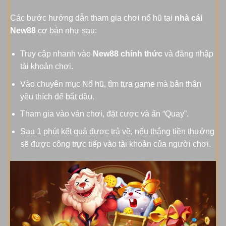
Các bước hướng dẫn tham gia chơi nổ hũ tại
nhà cái
New88
cơ bản như sau:
Truy cập nhanh vào
New88 chính thức
và đăng nhập
tài khoản chơi.
Vào chuyên mục Nổ hũ, tìm tựa game mà bản thân
yêu thích để bắt đầu.
Tham gia vào ván chơi, đặt cược và ấn “Quay”.
Sau 1 phút kết quả được trả về, nếu thắng tiền thưởng
sẽ được công trực tiếp vào tài khoản của người chơi.