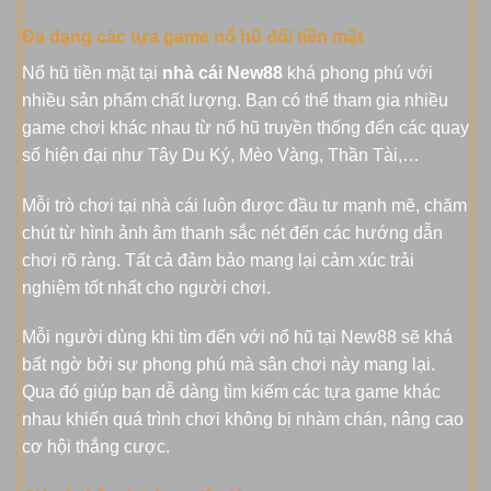
Đa dạng các tựa game nổ hũ đổi tiền mặt
Nổ hũ tiền mặt tại
nhà cái New88
khá phong phú với
nhiều sản phẩm chất lượng. Bạn có thể tham gia nhiều
game chơi khác nhau từ nổ hũ truyền thống đến các quay
số hiện đại như Tây Du Ký, Mèo Vàng, Thần Tài,…
Mỗi trò chơi tại nhà cái luôn được đầu tư mạnh mẽ, chăm
chút từ hình ảnh âm thanh sắc nét đến các hướng dẫn
chơi rõ ràng. Tất cả đảm bảo mang lại cảm xúc trải
nghiệm tốt nhất cho người chơi.
Mỗi người dùng khi tìm đến với nổ hũ tại New88 sẽ khá
bất ngờ bởi sự phong phú mà sân chơi này mang lại.
Qua đó giúp bạn dễ dàng tìm kiếm các tựa game khác
nhau khiến quá trình chơi không bị nhàm chán, nâng cao
cơ hội thắng cược.