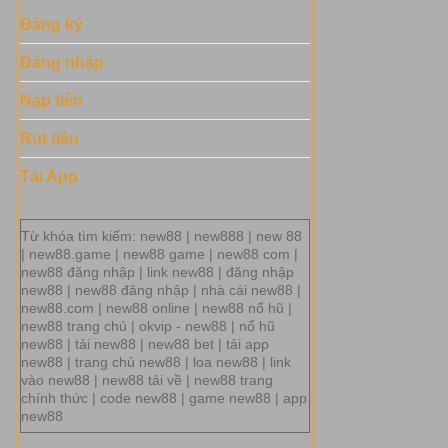
Đăng ký
Đăng nhập
Nạp tiền
Rút tiền
Tải App
Từ khóa tìm kiếm: new88 | new888 | new 88
| new88.game | new88 game | new88 com |
new88 đăng nhập | link new88 | đăng nhập
new88 | new88 đăng nhập | nhà cái new88 |
new88.com | new88 online | new88 nổ hũ |
new88 trang chủ | okvip - new88 | nổ hũ
new88 | tải new88 | new88 bet | tải app
new88 | trang chủ new88 | loa new88 | link
vào new88 | new88 tải về | new88 trang
chính thức | code new88 | game new88 | app
new88