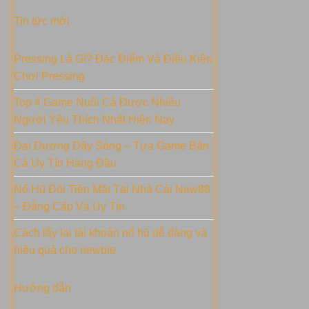
Tin tức mới
Pressing Là Gì? Đặc Điểm Và Điều Kiện
Chơi Pressing
Top 4 Game Nuôi Cá Được Nhiều
Người Yêu Thích Nhất Hiện Nay
Đại Dương Dậy Sóng – Tựa Game Bắn
Cá Uy Tín Hàng Đầu
Nổ Hũ Đổi Tiền Mặt Tại Nhà Cái New88
– Đẳng Cấp Và Uy Tín
Cách lấy lại tài khoản nổ hũ dễ dàng và
hiệu quả cho newbie
Hướng dẫn