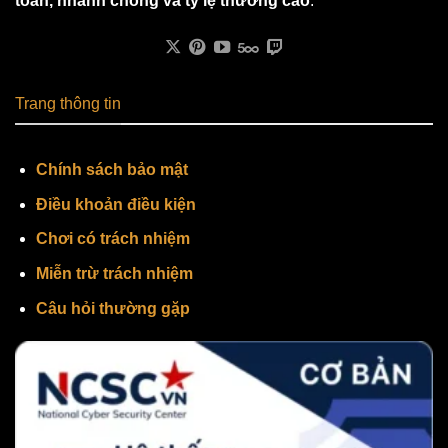
toàn, nhanh chóng và tỷ lệ thưởng cao
.
Trang thông tin
Chính sách bảo mật
Điều khoản điều kiện
Chơi có trách nhiệm
Miễn trừ trách nhiệm
Câu hỏi thường gặp