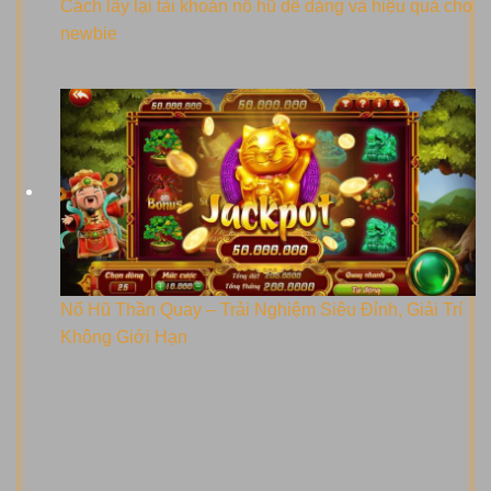
Cách lấy lại tài khoản nổ hũ dễ dàng và hiệu quả cho
newbie
Nổ Hũ Thần Quay – Trải Nghiệm Siêu Đỉnh, Giải Trí
Không Giới Hạn