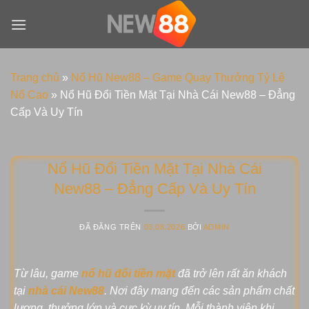
Chuyển
đến
nội
dung
Trang chủ
»
Nổ Hũ New88 – Game Quay Thưởng Tỷ Lệ
Nổ Cao
»
Nổ Hũ Đổi Tiền Mặt Tại Nhà Cái New88 – Đẳng
Cấp Và Uy Tín
Nổ Hũ Đổi Tiền Mặt Tại Nhà Cái
New88 – Đẳng Cấp Và Uy Tín
ĐÃ ĐĂNG TRÊN
03.08.2026
BỞI
ADMIN
Từ lâu, game
nổ hũ đổi tiền mặt
đã trở lên rất ăn khách
tại
nhà cái New88
. Nơi đây mang đến các sản phẩm chất
lượng, thưởng lớn và cực kỳ uy tín. Mỗi thành viên khi