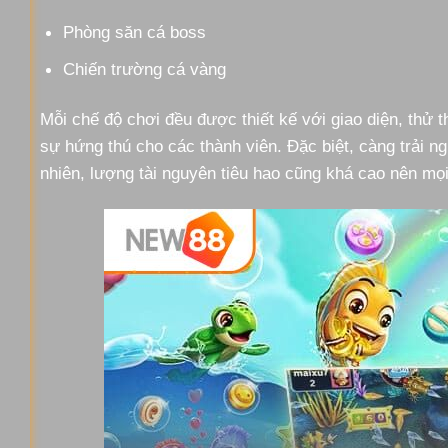
Phòng săn cá boss
Chiến trường cá vàng
Mỗi chế độ chơi đều được thiết kế với giao diện, thử th
sự hứng thú cho các thành viên. Đặc biệt, càng trải n
nhiên, lượng tài nguyên tiêu hao cũng khá cao nên mọ