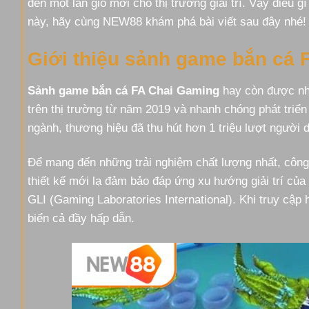
đến một làn gió mới cho thị trường giải trí. Vậy điều 
này, hãy cùng NEW88 khám phá bài viết sau đây nhé!
Giới thiệu sảnh game bắn cá 
Sảnh game bắn cá FA Chai Gaming
hay còn được nhắ
trên thị trường từ năm 2019 và nhanh chóng phát triể
ngành, thương hiệu đã thu hút hơn 1 triệu lượt người 
Để mang đến những trải nghiệm chất lượng nhất, công
thiết kế mới lạ đảm bảo đáp ứng xu hướng giải trí củ
GLI (Gaming Laboratories International). Khi truy cập 
biển cả đầy hấp dẫn.