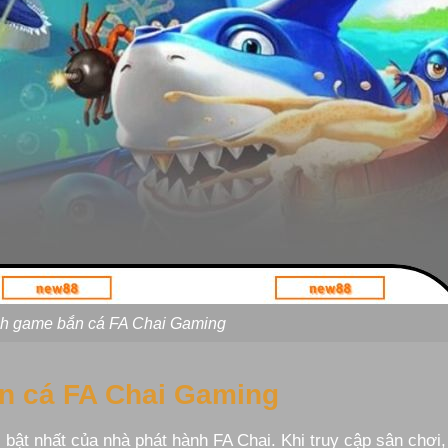
nh game bắn cá FA Chai Gaming
n cá FA Chai Gaming
ật nhất của nhà phát hành FA Chai. Khi truy cập sân chơi, 