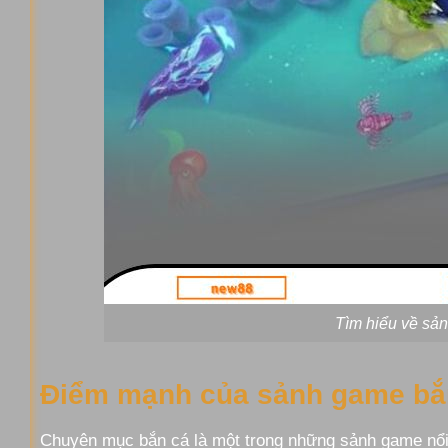
Tìm hiểu về sả
Điểm mạnh của sảnh game bắ
Chuyên mục bắn cá là một trong những sảnh game nổi b