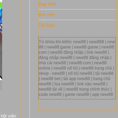
Nạp tiền
Rút tiền
Tải App
Từ khóa tìm kiếm: new88 | new888 | new
88 | new88.game | new88 game | new88
com | new88 đăng nhập | link new88 |
đăng nhập new88 | new88 đăng nhập |
nhà cái new88 | new88.com | new88
online | new88 nổ hũ | new88 trang chủ |
okvip - new88 | nổ hũ new88 | tải new88
| new88 bet | tải app new88 | trang chủ
new88 | loa new88 | link vào new88 |
new88 tải về | new88 trang chính thức |
code new88 | game new88 | app new88
hội viên