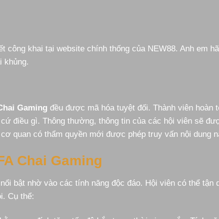
yết công khai tại website chính thống của NEW88. Anh em h
i khủng.
Chai Gaming
đều được mã hóa tuyệt đối. Thành viên hoàn 
t cứ điều gì. Thông thường, thông tin của các hội viên sẽ đư
c cơ quan có thẩm quyền mới được phép truy vấn nội dung n
 FA Chai Gaming
ổi bật nhờ vào các tính năng độc đáo. Hội viên có thể tận 
i. Cụ thể: