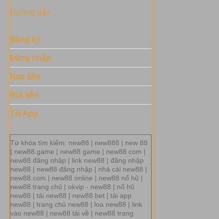
Hướng dẫn
Đăng ký
Đăng nhập
Nạp tiền
Rút tiền
Tải App
Từ khóa tìm kiếm: new88 | new888 | new 88
| new88.game | new88 game | new88 com |
new88 đăng nhập | link new88 | đăng nhập
new88 | new88 đăng nhập | nhà cái new88 |
new88.com | new88 online | new88 nổ hũ |
new88 trang chủ | okvip - new88 | nổ hũ
new88 | tải new88 | new88 bet | tải app
new88 | trang chủ new88 | loa new88 | link
vào new88 | new88 tải về | new88 trang