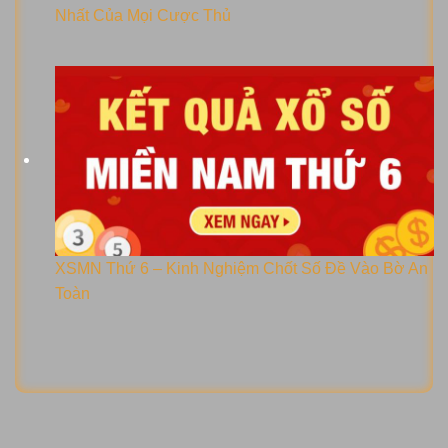
Nhất Của Mọi Cược Thủ
XSMN Thứ 6 – Kinh Nghiệm Chốt Số Đề Vào Bờ An
Toàn