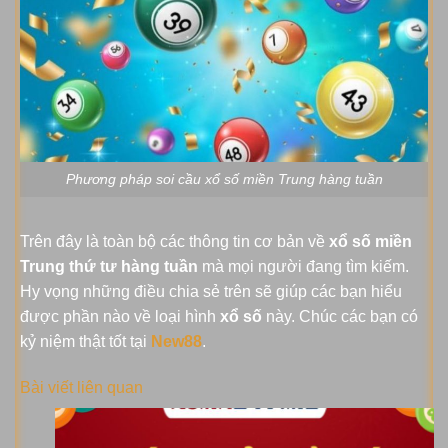
Phương pháp soi cầu xổ số miền Trung hàng tuần
Trên đây là toàn bộ các thông tin cơ bản về
xổ số miền
Trung thứ tư hàng tuần
mà mọi người đang tìm kiếm.
Hy vọng những điều chia sẻ trên sẽ giúp các bạn hiểu
được phần nào về loại hình
xổ số
này. Chúc các bạn có
kỷ niệm thật tốt tại
New88
.
Bài viết liên quan