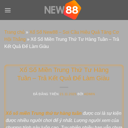
Chuyển
đến
nội
dung
Trang chủ
»
Xổ Số New88 – Soi Cầu Hiệu Quả Tăng Cơ
Hội Thắng
»
Xổ Số Miền Trung Thứ Tư Hàng Tuần – Trả
Kết Quả Để Làm Giàu
Xổ Số Miền Trung Thứ Tư Hàng
Tuần – Trả Kết Quả Để Làm Giàu
ĐÃ ĐĂNG TRÊN
21.11.2025
BỞI
ADMIN
Xổ số miền Trung thứ tư hàng tuần
được coi là sự kiện
được nhiều người chơi để ý nhất. Lượng người xem của
chương trình này luôn cao. Tuy nhiên nhiều bạn vẫn chưa