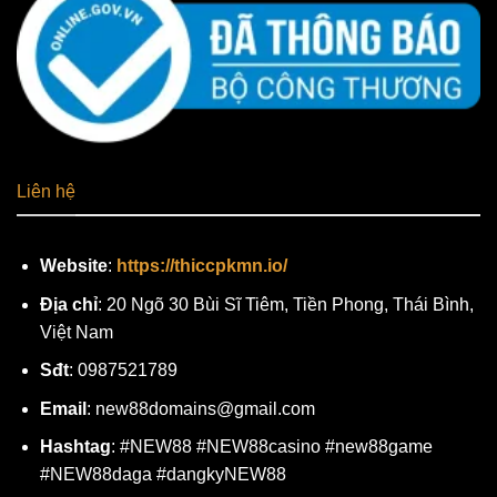
Liên hệ
Website
:
https://thiccpkmn.io/
Địa chỉ
:
20 Ngõ 30 Bùi Sĩ Tiêm, Tiền Phong, Thái Bình,
Việt Nam
Sđt
: 0987521789
Email
:
new88domains@gmail.com
Hashtag
: #NEW88 #NEW88casino #new88game
#NEW88daga #dangkyNEW88