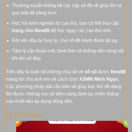
Thường xuyên thống kê các cặp số đã về giúp tìm ra
quy luật dễ dàng hơn.
Học hỏi kinh nghiệm từ cao thủ, bạn có thể truy cập
trang chủ New88
để học ngay các cao thủ nhé.
Rót vốn đầu tư hợp lý, chơi lô đề tránh đánh tất tay.
Tâm lý cần thoải mái, bình tĩnh và không nên nóng vội
khi tìm số đẹp.
Trên đây là toàn bộ những chia sẻ về
xổ số
được
New88
mang tới cho anh em về cách chơi
XSMN Minh Ngọc
.
Các phương pháp bắt cầu trên sẽ giúp bạc thủ dễ dàng
tìm được những con số tiềm năng đem lại chiến thắng
cao nhất nếu áp dụng đúng đắn.
Bài viết liên quan