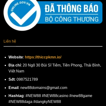
Liên hệ
Website
:
https://thiccpkmn.io/
Địa chỉ
:
20 Ngõ 30 Bùi Sĩ Tiêm, Tiền Phong, Thái Bình,
Việt Nam
Sđt
: 0987521789
Email
:
new88domains@gmail.com
Hashtag
: #NEW88 #NEW88casino #new88game
#NEW88daga #dangkyNEW88