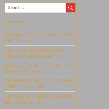
Tin tức mới
Pressing Là Gì? Đặc Điểm Và Điều Kiện
Chơi Pressing
Top 4 Game Nuôi Cá Được Nhiều
Người Yêu Thích Nhất Hiện Nay
Đại Dương Dậy Sóng – Tựa Game Bắn
Cá Uy Tín Hàng Đầu
Nổ Hũ Đổi Tiền Mặt Tại Nhà Cái New88
– Đẳng Cấp Và Uy Tín
Cách lấy lại tài khoản nổ hũ dễ dàng và
hiệu quả cho newbie