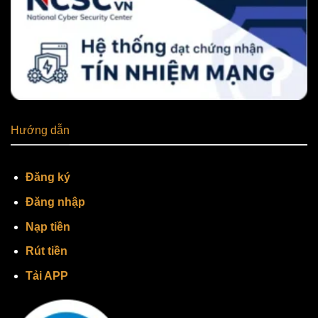
Hướng dẫn
Đăng ký
Đăng nhập
Nạp tiền
Rút tiền
Tải APP